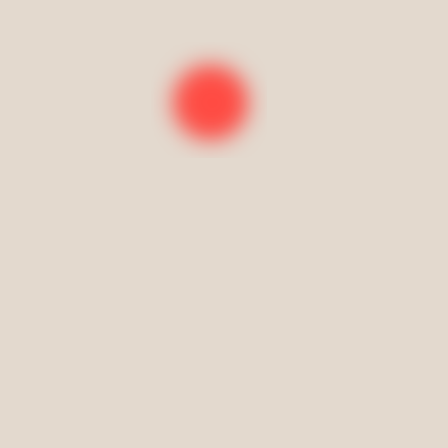
n personal en caso de que esté desactualizada, sea inexacta o incomple
sidere que la misma no está siendo utilizada adecuadamente (Cancela
. Estos derechos se conocen como derechos ARCO.
os ARCO, debe enviar una petición vía correo electrónico a namaste@r
eden ser de manera enunciativa más no limitativa los siguientes: Revoca
l tratamiento de sus datos personales; y/o Ejercitar sus Derechos ARCO
ponerse. En caso de Rectificación de datos personales, deberá indicar 
l consentimiento, que tenga en cuenta que no en todos los casos podre
una obligación legal requiramos seguir tratando sus datos personales.