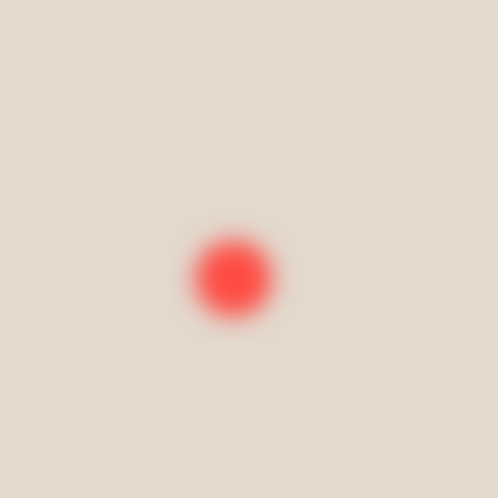
ima
gorized
ue el intento de crear una realidad distinta a la que vivimos es
ando un grupo de alpinistas no llega a la cima dadas las
en que...